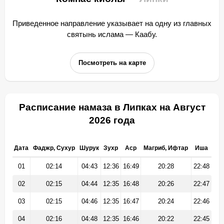
Приведенное направление указывает на одну из главных
святынь ислама — Каабу.
Посмотреть на карте
Расписание намаза в Липках на Август
2026 года
Дата
Фаджр, Сухур
Шурук
Зухр
Аср
Магриб, Ифтар
Иша
01
02:14
04:43
12:36
16:49
20:28
22:48
02
02:15
04:44
12:35
16:48
20:26
22:47
03
02:15
04:46
12:35
16:47
20:24
22:46
04
02:16
04:48
12:35
16:46
20:22
22:45