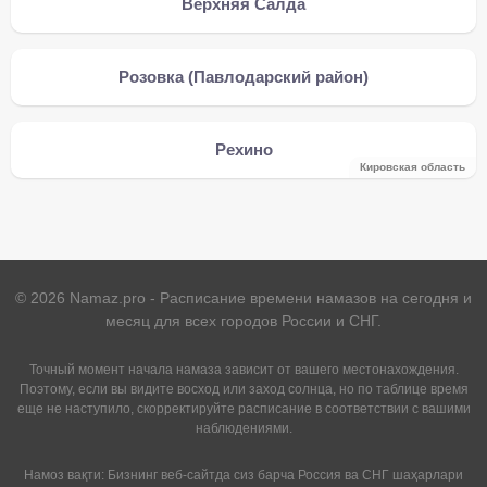
Верхняя Салда
Розовка (Павлодарский район)
Рехино
Кировская область
©
2026
Namaz.pro - Расписание времени намазов на сегодня и
месяц для всех городов России и СНГ.
Точный момент начала намаза зависит от вашего местонахождения.
Поэтому, если вы видите восход или заход солнца, но по таблице время
еще не наступило, скорректируйте расписание в соответствии с вашими
наблюдениями.
Намоз вақти: Бизнинг веб-сайтда сиз барча Россия ва СНГ шаҳарлари