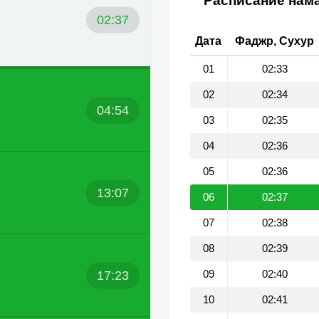
Расписание нама
02:37
Дата
Фаджр, Сухур
01
02:33
02
02:34
04:54
03
02:35
04
02:36
05
02:36
13:07
06
02:37
07
02:38
08
02:39
17:23
09
02:40
10
02:41