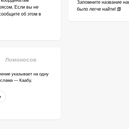
о координатам
Запомните название наш
оясом. Если вы не
было легче найти! 📗
сообщите об этом в
Ломоносов
ение указывает на одну
ислама — Каабу.
е