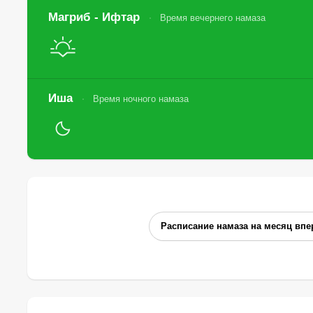
Магриб - Ифтар
Время вечернего намаза
Иша
Время ночного намаза
Расписание намаза на месяц впе