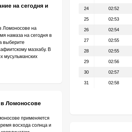
ние на сегодня и
24
02:52
25
02:53
в Ломоносове на
26
02:54
емя намаза на сегодня в
27
02:55
а выберите
афиитскому мазхабу. В
28
02:55
ых мусульманских
29
02:56
30
02:57
31
02:58
 в Ломоносове
моносове применяется
Время восхода солнца и