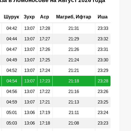
за в Ломоносове на Август 2026 года
Шурук
Зухр
Аср
Магриб, Ифтар
Иша
04:42
13:07
17:28
21:31
23:33
04:44
13:07
17:27
21:29
23:32
04:47
13:07
17:26
21:26
23:31
04:49
13:07
17:25
21:24
23:30
04:52
13:07
17:24
21:21
23:29
04:54
13:07
17:23
21:18
23:28
04:56
13:07
17:22
21:16
23:26
04:59
13:07
17:21
21:13
23:25
05:01
13:06
17:19
21:11
23:24
05:03
13:06
17:18
21:08
23:23