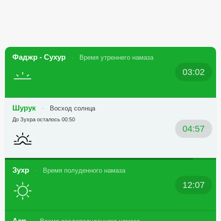
Фаджр - Сухур
Время утреннего намаза
03:02
Шурук
Восход солнца
До Зухра осталось 00:50
04:57
Зухр
Время полуденного намаза
12:07
Аср