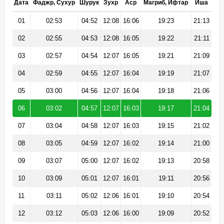
Дата
Фаджр, Сухур
Шурук
Зухр
Аср
Магриб, Ифтар
Иша
01
02:53
04:52
12:08
16:06
19:23
21:13
02
02:55
04:53
12:08
16:05
19:22
21:11
03
02:57
04:54
12:07
16:05
19:21
21:09
04
02:59
04:55
12:07
16:04
19:19
21:07
05
03:00
04:56
12:07
16:04
19:18
21:06
06
03:02
04:57
12:07
16:03
19:17
21:04
07
03:04
04:58
12:07
16:03
19:15
21:02
08
03:05
04:59
12:07
16:02
19:14
21:00
09
03:07
05:00
12:07
16:02
19:13
20:58
10
03:09
05:01
12:07
16:01
19:11
20:56
11
03:11
05:02
12:06
16:01
19:10
20:54
12
03:12
05:03
12:06
16:00
19:09
20:52