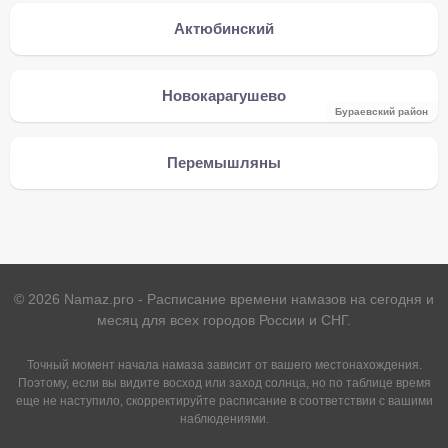
Актюбинский
Новокарагушево
Бураевский район
Перемышляны
©
2026
Namaz.pro - Расписание времени намазов на сегодня и
месяц для всех городов России и СНГ.
Точный момент начала намаза зависит от вашего местонахождения.
Поэтому, если вы видите восход или заход солнца, но по таблице время
еще не наступило, скорректируйте расписание в соответствии с вашими
наблюдениями.