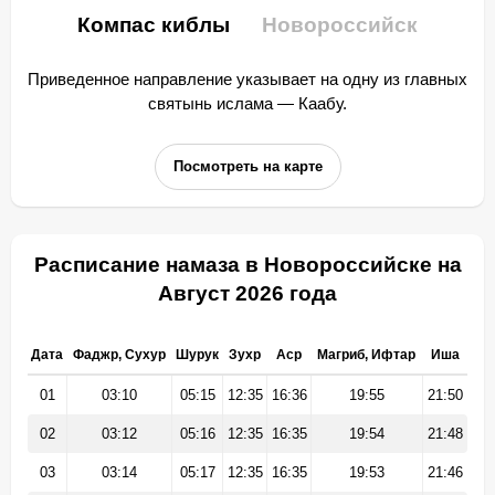
Компас киблы
Новороссийск
Приведенное направление указывает на одну из главных
святынь ислама — Каабу.
Посмотреть на карте
Расписание намаза в Новороссийске на
Август 2026 года
Дата
Фаджр, Сухур
Шурук
Зухр
Аср
Магриб, Ифтар
Иша
01
03:10
05:15
12:35
16:36
19:55
21:50
02
03:12
05:16
12:35
16:35
19:54
21:48
03
03:14
05:17
12:35
16:35
19:53
21:46