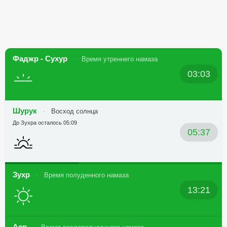
Фаджр - Сухур
Время утреннего намаза
03:03
Шурук
Восход солнца
До Зухра осталось 05:09
05:37
Зухр
Время полуденного намаза
13:21
Аср