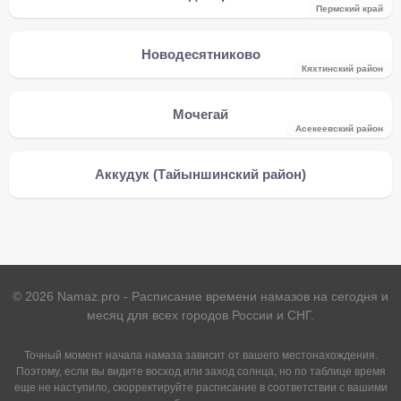
Пермский край
Новодесятниково
Кяхтинский район
Мочегай
Асекеевский район
Аккудук (Тайыншинский район)
©
2026
Namaz.pro - Расписание времени намазов на сегодня и
месяц для всех городов России и СНГ.
Точный момент начала намаза зависит от вашего местонахождения.
Поэтому, если вы видите восход или заход солнца, но по таблице время
еще не наступило, скорректируйте расписание в соответствии с вашими