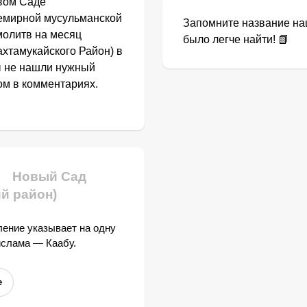
вом Саде
семирной мусульманской
Запомните название наш
молитв на месяц
было легче найти! 📗
ахтамукайского Район) в
ы не нашли нужный
том в комментариях.
Новый Сад
й район)
ение указывает на одну
ислама — Каабу.
е