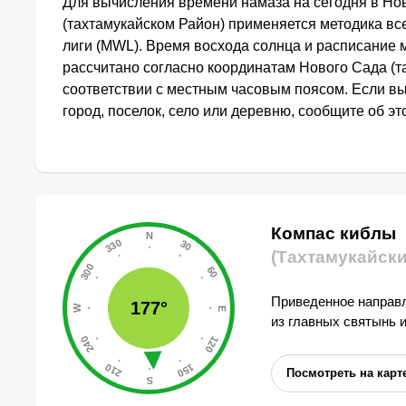
Для вычисления времени намаза на сегодня в Но
(тахтамукайском Район) применяется методика в
лиги (MWL). Время восхода солнца и расписание 
рассчитано согласно координатам Нового Сада (т
соответствии с местным часовым поясом. Если в
город, поселок, село или деревню, сообщите об э
Компас киблы
(Тахтамукайски
Приведенное направл
177°
из главных святынь 
Посмотреть на карт