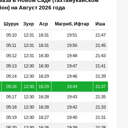
маза в Новом Саде (тахтамукайском
он) на Август 2026 года
Шурук
Зухр
Аср
Магриб, Ифтар
Иша
05:10
12:31
16:31
19:51
21:47
05:11
12:31
16:31
19:50
21:45
05:12
12:31
16:30
19:48
21:43
05:13
12:30
16:30
19:47
21:41
05:14
12:30
16:29
19:46
21:39
05:16
12:30
16:29
19:44
21:37
05:17
12:30
16:28
19:43
21:35
05:18
12:30
16:28
19:42
21:33
05:19
12:30
16:27
19:40
21:31
05:20
12:30
16:26
19:39
21:28