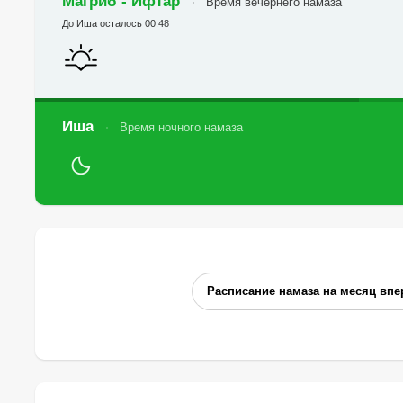
Магриб - Ифтар
Время вечернего намаза
До Иша осталось 00:48
Иша
Время ночного намаза
Расписание намаза на месяц впе