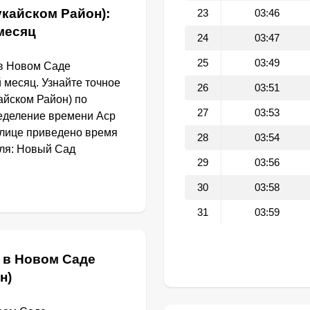
укайском Район):
23
03:46
 месяц
24
03:47
25
03:49
 в Новом Саде
й месяц. Узнайте точное
26
03:51
айском Район) по
27
03:53
еделение времени Аср
блице приведено время
28
03:54
ля: Новый Сад
29
03:56
30
03:58
31
03:59
 в Новом Саде
н)