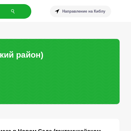
Направление на Киблу
кий район)