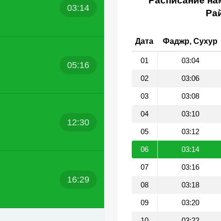
Расписание на
03:14
Рай
Дата
Фаджр, Сухур
01
03:04
05:16
02
03:06
03
03:08
04
03:10
12:30
05
03:12
06
03:14
07
03:16
16:29
08
03:18
09
03:20
10
03:22