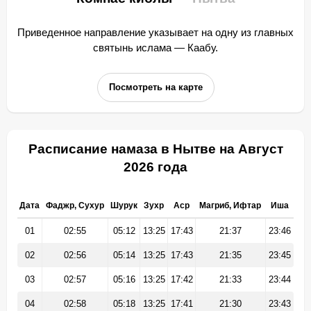
Приведенное направление указывает на одну из главных
святынь ислама — Каабу.
Посмотреть на карте
Расписание намаза в Нытве на Август
2026 года
Дата
Фаджр, Сухур
Шурук
Зухр
Аср
Магриб, Ифтар
Иша
01
02:55
05:12
13:25
17:43
21:37
23:46
02
02:56
05:14
13:25
17:43
21:35
23:45
03
02:57
05:16
13:25
17:42
21:33
23:44
04
02:58
05:18
13:25
17:41
21:30
23:43