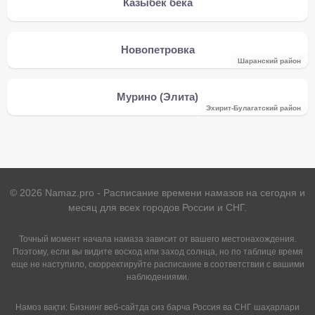
Казыбек бека
Новопетровка
Шаранский район
Мурино (Элита)
Эхирит-Булагатский район
©
2026
Namaz.pro - Расписание времени намазов на сегодня и
месяц для всех городов России и СНГ.
Точный момент начала намаза зависит от вашего местонахождения.
Поэтому, если вы видите восход или заход солнца, но по таблице время
еще не наступило, скорректируйте расписание в соответствии с вашими
наблюдениями.
Намоз вақти: Бизнинг веб-сайтда сиз барча Россия ва СНГ шаҳарлари