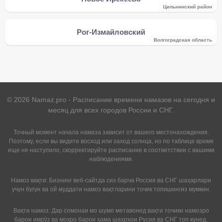
Цильнинский район
Рог-Измайловский
Волгоградская область
©
2026
Namaz.pro - Расписание времени намазов на сегодня и
месяц для всех городов России и СНГ.
Точный момент начала намаза зависит от вашего местонахождения.
Поэтому, если вы видите восход или заход солнца, но по таблице время
еще не наступило, скорректируйте расписание в соответствии с вашими
наблюдениями.
Намоз вақти: Бизнинг веб-сайтда сиз барча Россия ва СНГ шаҳарлари
учун бугун ва ой муддати намоз вақтларини точик топишингиз мумкин.
Вақти намоз: Дар сомонаи мо шумо метавонед вақти точики намозро
барои имрӯз ва моҳро барои ҳама шаҳрҳои Русия ва СНГ топ кунед.