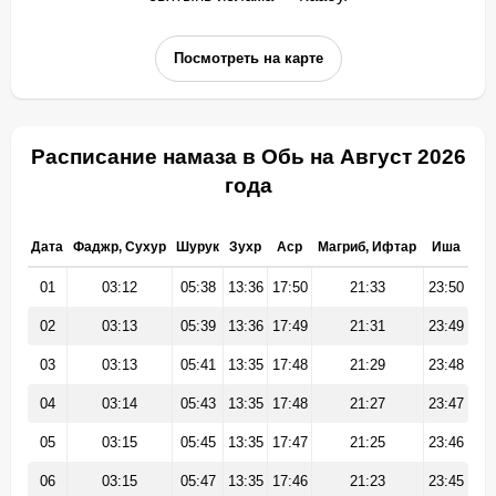
Посмотреть на карте
Расписание намаза в Обь на Август 2026
года
Дата
Фаджр, Сухур
Шурук
Зухр
Аср
Магриб, Ифтар
Иша
01
03:12
05:38
13:36
17:50
21:33
23:50
02
03:13
05:39
13:36
17:49
21:31
23:49
03
03:13
05:41
13:35
17:48
21:29
23:48
04
03:14
05:43
13:35
17:48
21:27
23:47
05
03:15
05:45
13:35
17:47
21:25
23:46
06
03:15
05:47
13:35
17:46
21:23
23:45