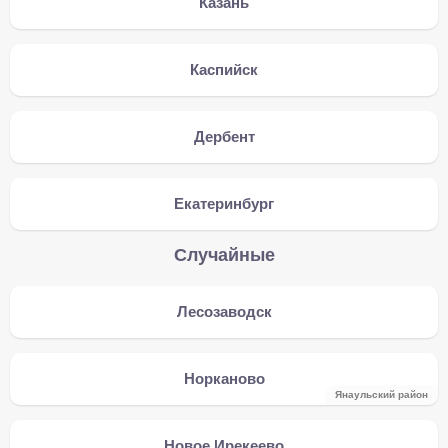
Казань
Каспийск
Дербент
Екатеринбург
Случайные
Лесозаводск
Норканово
Янаульский район
Новое Ирекеево