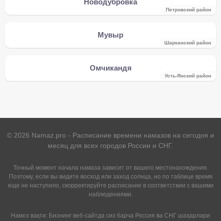
Новодубровка
Петровский район
Мувыр
Шарканский район
Омчикандя
Усть-Янский район
©
2026
Namaz.pro - Расписание времени намазов на сегодня и
месяц для всех городов России и СНГ.
Точный момент начала намаза зависит от вашего местонахождения.
Поэтому, если вы видите восход или заход солнца, но по таблице время
еще не наступило, скорректируйте расписание в соответствии с вашими
наблюдениями.
Намоз вақти: Бизнинг веб-сайтда сиз барча Россия ва СНГ шаҳарлари