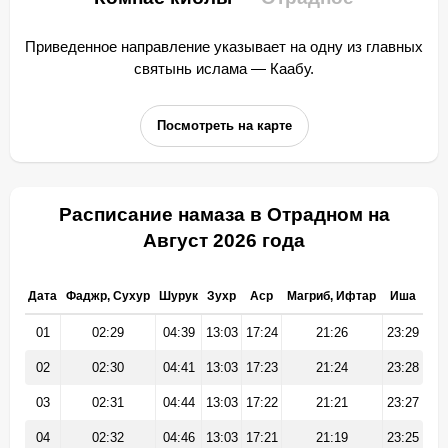
Приведенное направление указывает на одну из главных
святынь ислама — Каабу.
Посмотреть на карте
Расписание намаза в Отрадном на
Август 2026 года
Дата
Фаджр, Сухур
Шурук
Зухр
Аср
Магриб, Ифтар
Иша
01
02:29
04:39
13:03
17:24
21:26
23:29
02
02:30
04:41
13:03
17:23
21:24
23:28
03
02:31
04:44
13:03
17:22
21:21
23:27
04
02:32
04:46
13:03
17:21
21:19
23:25