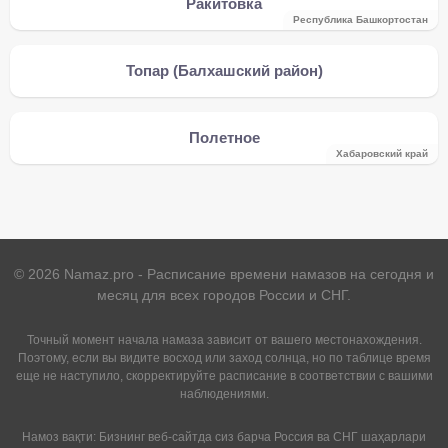
Ракитовка
Республика Башкортостан
Топар (Балхашский район)
Полетное
Хабаровский край
©
2026
Namaz.pro - Расписание времени намазов на сегодня и
месяц для всех городов России и СНГ.
Точный момент начала намаза зависит от вашего местонахождения.
Поэтому, если вы видите восход или заход солнца, но по таблице время
еще не наступило, скорректируйте расписание в соответствии с вашими
наблюдениями.
Намоз вақти: Бизнинг веб-сайтда сиз барча Россия ва СНГ шаҳарлари