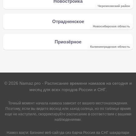
Новостройка
Черемховский район
Отрадненское
Новосибирская область
Приозёрное
Калининградская область
©
2026
Namaz.pro - Расписание времени намазов на сегодня и
месяц для всех городов России и СНГ.
Точный момент начала намаза зависит от вашего местонахождения.
Поэтому, если вы видите восход или заход солнца, но по таблице время
еще не наступило, скорректируйте расписание в соответствии с вашими
наблюдениями.
Намоз вақти: Бизнинг веб-сайтда сиз барча Россия ва СНГ шаҳарлари