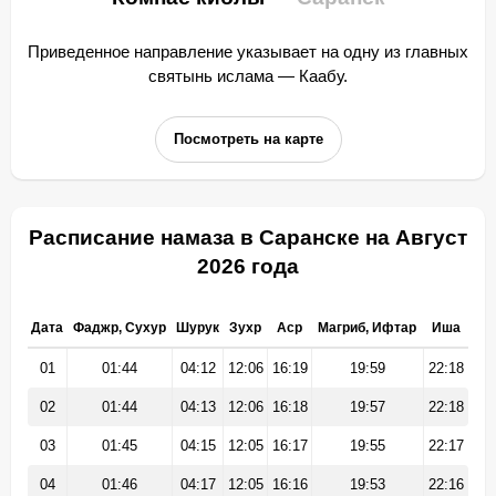
Приведенное направление указывает на одну из главных
святынь ислама — Каабу.
Посмотреть на карте
Расписание намаза в Саранске на Август
2026 года
Дата
Фаджр, Сухур
Шурук
Зухр
Аср
Магриб, Ифтар
Иша
01
01:44
04:12
12:06
16:19
19:59
22:18
02
01:44
04:13
12:06
16:18
19:57
22:18
03
01:45
04:15
12:05
16:17
19:55
22:17
04
01:46
04:17
12:05
16:16
19:53
22:16