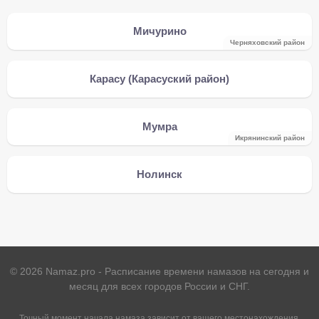
Мичурино
Черняховский район
Карасу (Карасуский район)
Мумра
Икрянинский район
Нолинск
©
2026
Namaz.pro - Расписание времени намазов на сегодня и
месяц для всех городов России и СНГ.
Точный момент начала намаза зависит от вашего местонахождения.