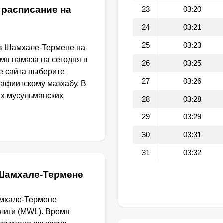
 расписание на
23
03:20
24
03:21
25
03:23
 в Шамхале-Термене на
емя намаза на сегодня в
26
03:25
е сайта выберите
27
03:26
афиитскому мазхабу. В
ых мусульманских
28
03:28
.
29
03:29
30
03:31
31
03:32
 Шамхале-Термене
амхале-Термене
лиги (MWL). Время