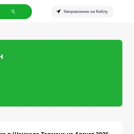
Направление на Киблу
н