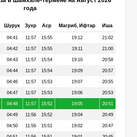
за в Шамхале-Термене на Август 2026
года
Шурук
Зухр
Аср
Магриб, Ифтар
Иша
04:41
11:57
15:55
19:12
21:02
04:42
11:57
15:55
19:11
21:00
04:43
11:57
15:54
19:10
20:58
04:44
11:57
15:54
19:09
20:57
04:46
11:57
15:53
19:07
20:55
04:47
11:57
15:53
19:06
20:53
04:48
11:57
15:52
19:05
20:51
04:49
11:56
15:52
19:04
20:49
04:50
11:56
15:51
19:02
20:47
04:51
11:56
15:51
19:01
20:45