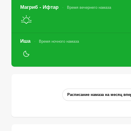
Магриб - Ифтар
Время вечернего намаза
Иша
Время ночного намаза
Расписание намаза на месяц впе