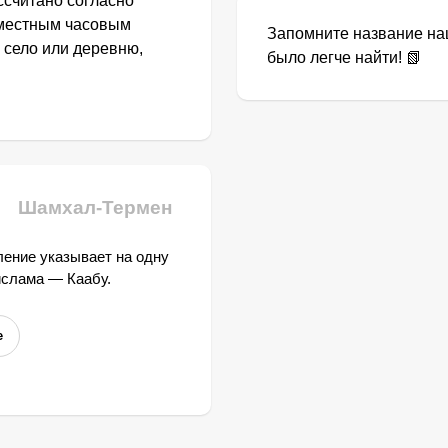
ссчитано согласно
 местным часовым
Запомните название наш
 село или деревню,
было легче найти! 📗
Шамхал-Термен
ение указывает на одну
ислама — Каабу.
е