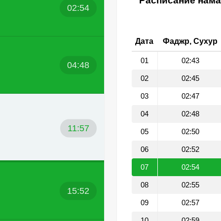
Расписание нама
02:54
Дата
Фаджр, Сухур
01
02:43
04:48
02
02:45
03
02:47
04
02:48
11:57
05
02:50
06
02:52
07
02:54
08
02:55
15:52
09
02:57
10
02:59