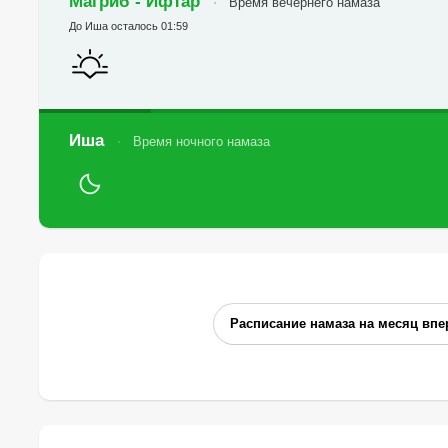
Магриб - Ифтар
Время вечернего намаза
До Иша осталось 01:59
Иша
Время ночного намаза
Расписание намаза на месяц впе