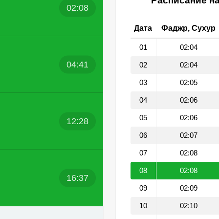
Расписание на
02:08
Дата
Фаджр, Сухур
01
02:04
04:41
02
02:04
03
02:05
04
02:06
05
02:06
12:28
06
02:07
07
02:08
08
02:08
16:37
09
02:09
10
02:10