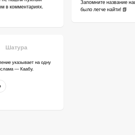
Запомните название наш
том в комментариях.
было легче найти! 📗
Шатура
ение указывает на одну
ислама — Каабу.
е