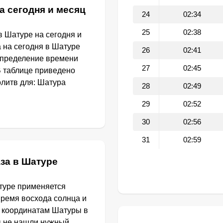
а сегодня и месяц
24
02:34
25
02:38
 Шатуре на сегодня и
а на сегодня в Шатуре
26
02:41
определение времени
27
02:45
В таблице приведено
литв для: Шатура
28
02:49
29
02:52
30
02:56
31
02:59
за в Шатуре
туре применяется
Время восхода солнца и
о координатам Шатуры в
ы не нашли нужный