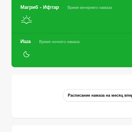
Магриб - Ифтар
Время вечернего намаза
Иша
Время ночного намаза
Расписание намаза на месяц впе