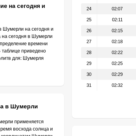
ие на сегодня и
24
02:07
25
02:11
в Шумерли на сегодня и
26
02:15
а на сегодня в Шумерли
27
02:18
определение времени
В таблице приведено
28
02:22
олитв для: Шумерля
29
02:25
30
02:29
31
02:32
за в Шумерли
умерли применяется
Время восхода солнца и