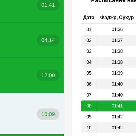
Расписание нам
01:41
Дата
Фаджр, Сухур
01
01:36
04:14
02
01:37
03
01:38
04
01:38
05
01:39
12:00
06
01:40
07
01:40
08
01:41
16:09
09
01:42
10
01:42