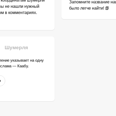
о координатам Шумерли
Запомните название наш
 вы не нашли нужный
было легче найти! 📗
том в комментариях.
Шумерля
ение указывает на одну
ислама — Каабу.
е