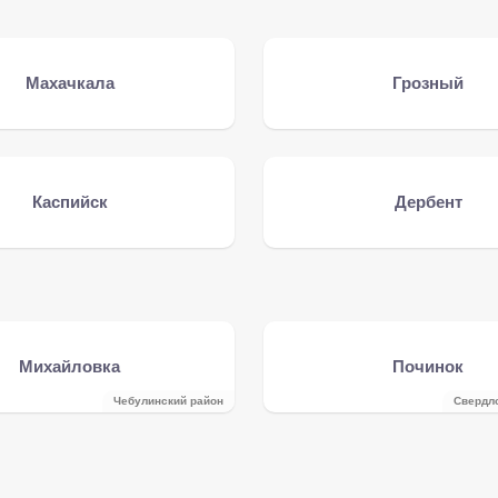
Махачкала
Грозный
Каспийск
Дербент
Михайловка
Починок
Чебулинcкий район
Свердл