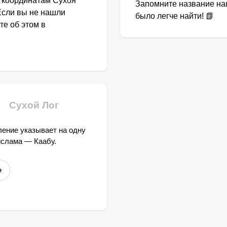
о координатам Сухоя
Запомните название наш
Если вы не нашли
было легче найти! 📗
те об этом в
Сухой Лог
ение указывает на одну
ислама — Каабу.
е