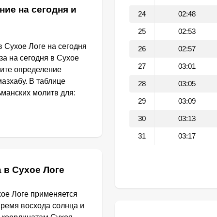
ние на сегодня и
24
02:48
25
02:53
 Сухое Логе на сегодня
26
02:57
за на сегодня в Сухое
27
03:01
рите определение
азхабу. В таблице
28
03:05
манских молитв для:
29
03:09
30
03:13
31
03:17
 в Сухое Логе
хое Логе применяется
Время восхода солнца и