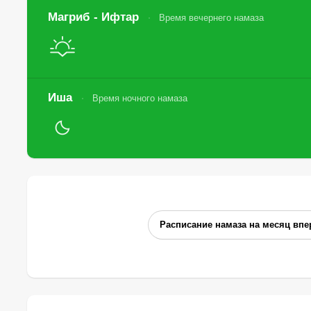
Магриб - Ифтар
Время вечернего намаза
Иша
Время ночного намаза
Расписание намаза на месяц впе