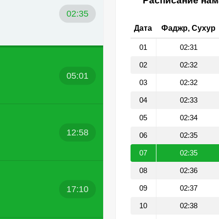
Расписание нама
02:35
Дата
Фаджр, Сухур
01
02:31
02
02:32
05:01
03
02:32
04
02:33
05
02:34
12:58
06
02:35
07
02:35
08
02:36
17:10
09
02:37
10
02:38