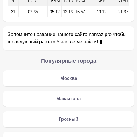
30
02:31
05:09
12:13
15:59
19:15
21:41
31
02:35
05:12
12:13
15:57
19:12
21:37
Запомните название нашего сайта namaz.pro чтобы
в следующий раз его было легче найти! 📗
Популярные города
Москва
Махачкала
Грозный