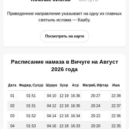
Приведенное направление указывает на одну из главных
святынь ислама — Каабу.
Посмотреть на карте
Расписание намаза в Вичуге на Август
2026 года
Дата
Фаджр, Сухур
Шурук
Зухр
Аср
Магриб, Ифтар
Иша
01
01:51
04:10
12:19
16:36
20:27
22:38
02
01:51
04:12
12:19
16:35
20:24
22:37
03
01:52
04:14
12:18
16:34
20:22
22:36
04
01:53
04:16
12:18
16:33
20:20
22:35