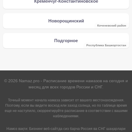
Кременчуг-Константиновское
Новорощинский
Коченевский район
Подгорное
Республика Башкортостан
©
2026
Namaz.pro - Расписание времени намазов на сегодня и
месяц для всех городов России и СНГ.
Точный момент начала намаза зависит от вашего местонахождения.
Поэтому, если вы видите восход или заход солнца, но по таблице время
еще не наступило, скорректируйте расписание в соответствии с вашими
наблюдениями.
Намоз вақти: Бизнинг веб-сайтда сиз барча Россия ва СНГ шаҳарлари