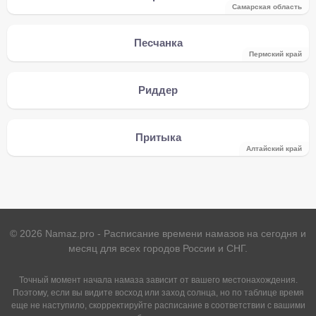
Самарская область
Песчанка
Пермский край
Риддер
Притыка
Алтайский край
©
2026
Namaz.pro - Расписание времени намазов на сегодня и
месяц для всех городов России и СНГ.
Точный момент начала намаза зависит от вашего местонахождения.
Поэтому, если вы видите восход или заход солнца, но по таблице время
еще не наступило, скорректируйте расписание в соответствии с вашими