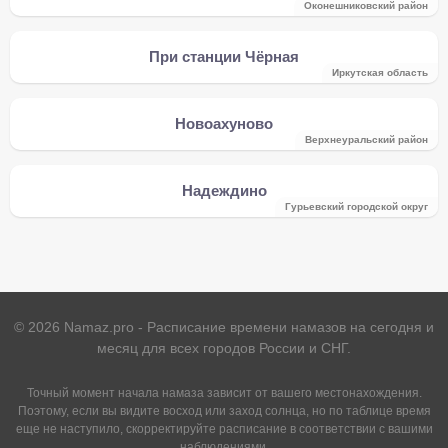
Оконешниковский район
При станции Чёрная
Иркутская область
Новоахуново
Верхнеуральский район
Надеждино
Гурьевский городской округ
©
2026
Namaz.pro - Расписание времени намазов на сегодня и
месяц для всех городов России и СНГ.
Точный момент начала намаза зависит от вашего местонахождения.
Поэтому, если вы видите восход или заход солнца, но по таблице время
еще не наступило, скорректируйте расписание в соответствии с вашими
наблюдениями.