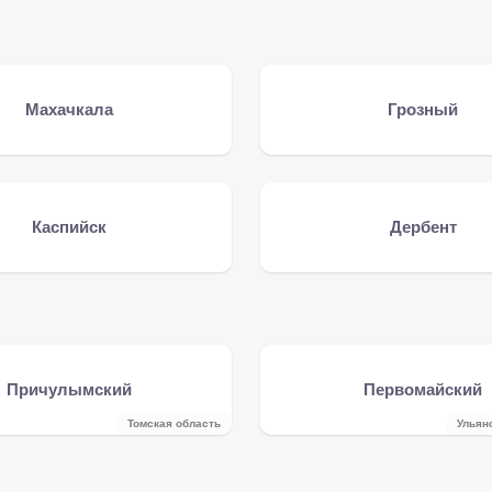
Махачкала
Грозный
Каспийск
Дербент
Причулымский
Первомайский
Томская область
Ульян