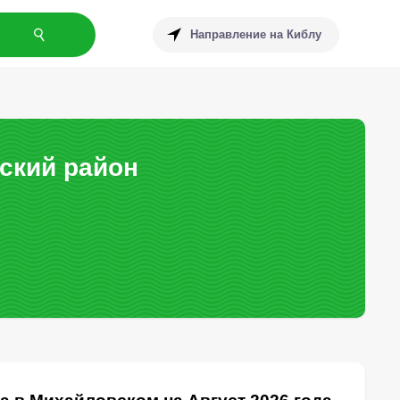
Направление на Киблу
ский район