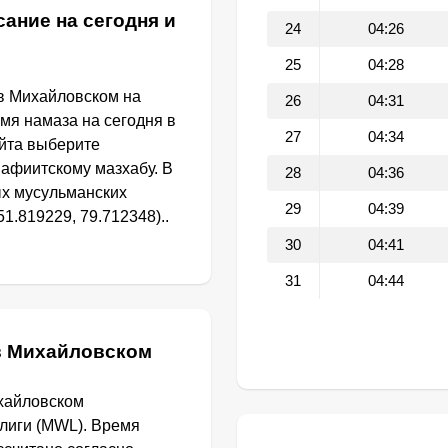
ание на сегодня и
24
04:26
25
04:28
в Михайловском на
26
04:31
емя намаза на сегодня в
27
04:34
йта выберите
афиитскому мазхабу. В
28
04:36
ых мусульманских
29
04:39
1.819229, 79.712348)..
30
04:41
31
04:44
в Михайловском
ихайловском
лиги (MWL). Время