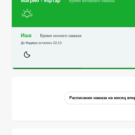
Магриб - Ифтар
Время вечернего намаза
Иша
Время ночного намаза
До Фаджра осталось 02:13
Расписание намаза на месяц впе