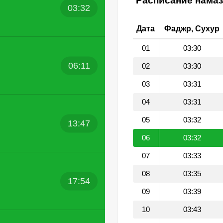
Расписание намаз
03:32
Дата
Фаджр, Сухур
01
03:30
06:11
02
03:30
03
03:31
04
03:31
05
03:32
13:47
06
03:32
07
03:33
08
03:35
17:54
09
03:39
10
03:43