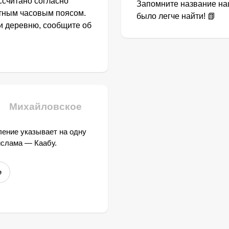
ссчитано согласно
Запомните название наш
стным часовым поясом.
было легче найти! 📗
ли деревню, сообщите об
Михайловское
ение указывает на одну
ислама — Каабу.
е