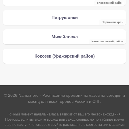
Упоровский район
Петрушонки
Пермский край
Михайловка
Камышловский район
Кокозек (Урджарский район)
©
2026
Namaz.pro - Расписание времени намазов на сегодня и
месяц для всех городов России и СНГ.
Точный момент начала намаза зависит от вашего местонахождения.
Поэтому, если вы видите восход или заход солнца, но по таблице время
еще не наступило, скорректируйте расписание в соответствии с вашими