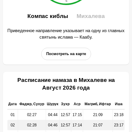
Компас киблы
Михалева
Приведенное направление указывает на одну из главных
святынь ислама — Каабу.
Посмотреть на карте
Расписание намаза в Михалеве на
Август 2026 года
Дата
Фаджр, Сухур
Шурук
Зухр
Аср
Магриб, Ифтар
Иша
01
02:27
04:44
12:57
17:15
21:09
23:18
02
02:28
04:46
12:57
17:14
21:07
23:17