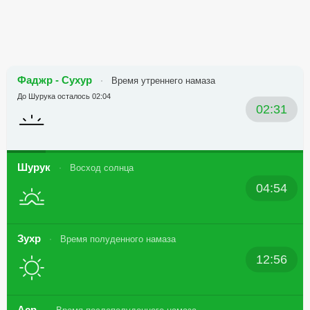
Фаджр - Сухур
Время утреннего намаза
До Шурука осталось 02:04
02:31
Шурук
Восход солнца
04:54
Зухр
Время полуденного намаза
12:56
Аср