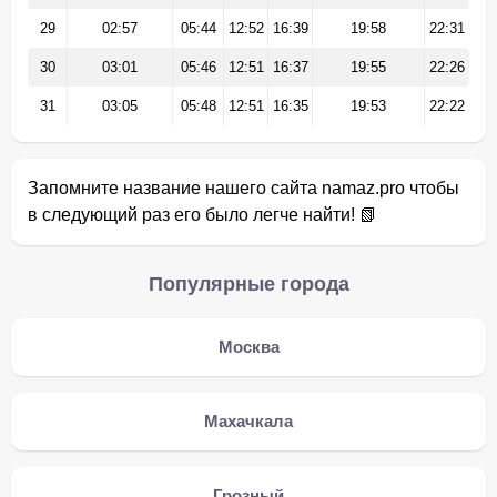
29
02:57
05:44
12:52
16:39
19:58
22:31
30
03:01
05:46
12:51
16:37
19:55
22:26
31
03:05
05:48
12:51
16:35
19:53
22:22
Запомните название нашего сайта namaz.pro чтобы
в следующий раз его было легче найти! 📗
Популярные города
Москва
Махачкала
Грозный