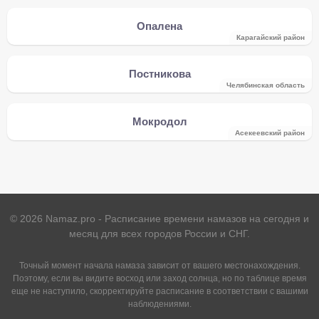
Опалена
Карагайский район
Постникова
Челябинская область
Мокродол
Асекеевский район
©
2026
Namaz.pro - Расписание времени намазов на сегодня и
месяц для всех городов России и СНГ.
Точный момент начала намаза зависит от вашего местонахождения.
Поэтому, если вы видите восход или заход солнца, но по таблице время
еще не наступило, скорректируйте расписание в соответствии с вашими
наблюдениями.