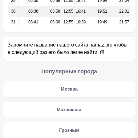
29
03:35
05:56
12:55
16:42
19:54
22:04
30
03:38
05:58
12:55
16:41
19:51
22:01
31
03:41
06:00
12:55
16:39
19:49
21:57
Запомните название нашего сайта namaz.pro чтобы
в следующий раз его было легче найти! 📗
Популярные города
Москва
Махачкала
Грозный