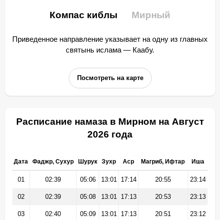
Компас киблы
Мирный
Приведенное направление указывает на одну из главных
святынь ислама — Каабу.
Посмотреть на карте
Расписание намаза в Мирном на Август
2026 года
Дата
Фаджр, Сухур
Шурук
Зухр
Аср
Магриб, Ифтар
Иша
01
02:39
05:06
13:01
17:14
20:55
23:14
02
02:39
05:08
13:01
17:13
20:53
23:13
03
02:40
05:09
13:01
17:13
20:51
23:12