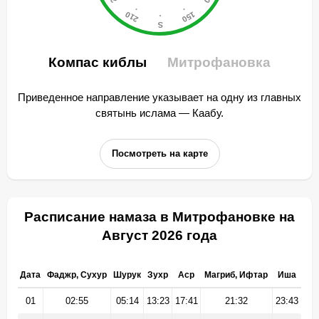
Компас киблы
Митрофановка
Приведенное направление указывает на одну из главных
святынь ислама — Каабу.
Посмотреть на карте
Расписание намаза в Митрофановке на
Август 2026 года
Дата
Фаджр, Сухур
Шурук
Зухр
Аср
Магриб, Ифтар
Иша
01
02:55
05:14
13:23
17:41
21:32
23:43