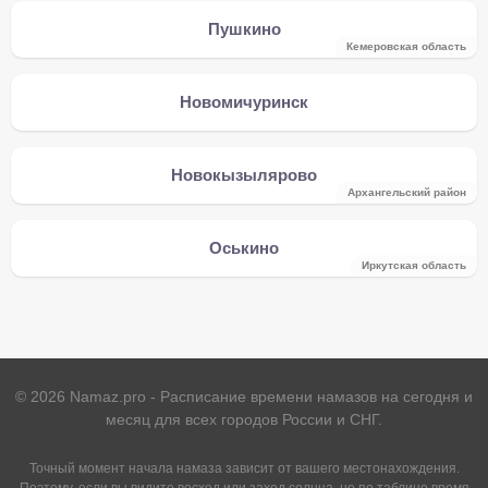
Пушкино
Кемеровская область
Новомичуринск
Новокызылярово
Архангельский район
Оськино
Иркутская область
©
2026
Namaz.pro - Расписание времени намазов на сегодня и
месяц для всех городов России и СНГ.
Точный момент начала намаза зависит от вашего местонахождения.