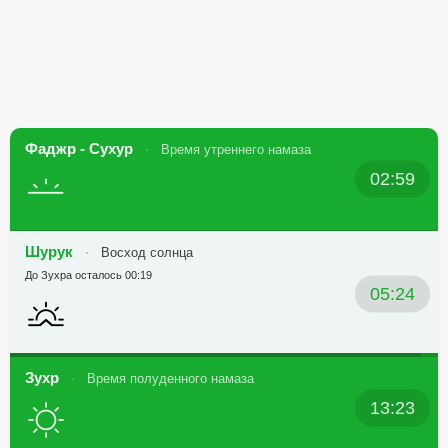
Фаджр - Сухур
Время утреннего намаза
02:59
Шурук
Восход солнца
До Зухра осталось 00:19
05:24
Зухр
Время полуденного намаза
13:23