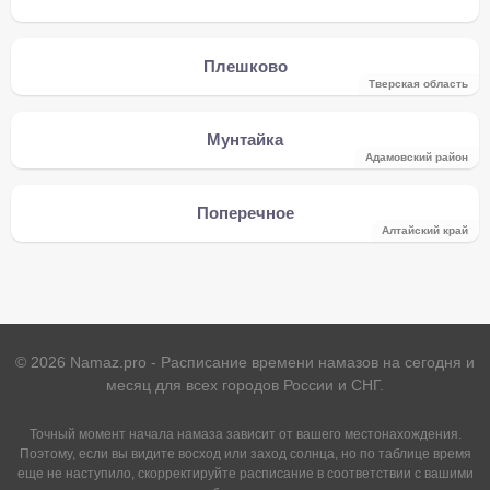
Плешково
Тверская область
Мунтайка
Адамовский район
Поперечное
Алтайский край
©
2026
Namaz.pro - Расписание времени намазов на сегодня и
месяц для всех городов России и СНГ.
Точный момент начала намаза зависит от вашего местонахождения.
Поэтому, если вы видите восход или заход солнца, но по таблице время
еще не наступило, скорректируйте расписание в соответствии с вашими