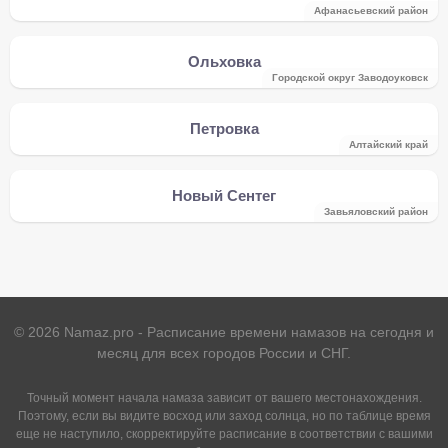
Афанасьевский район
Ольховка
Городской округ Заводоуковск
Петровка
Алтайский край
Новый Сентег
Завьяловский район
©
2026
Namaz.pro - Расписание времени намазов на сегодня и
месяц для всех городов России и СНГ.
Точный момент начала намаза зависит от вашего местонахождения.
Поэтому, если вы видите восход или заход солнца, но по таблице время
еще не наступило, скорректируйте расписание в соответствии с вашими