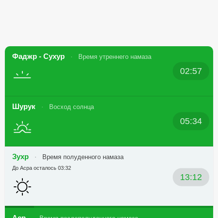
Фаджр - Сухур
Время утреннего намаза
02:57
Шурук
Восход солнца
05:34
Зухр
Время полуденного намаза
До Асра осталось 03:32
13:12
Аср