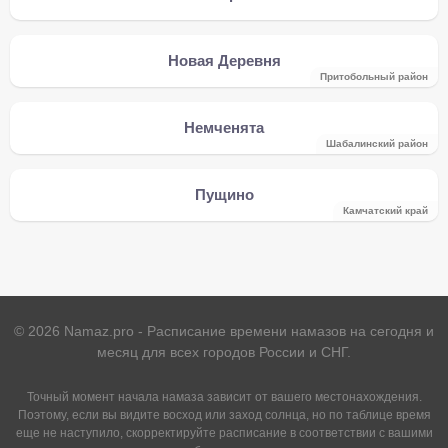
Новая Деревня
Притобольный район
Немченята
Шабалинский район
Пущино
Камчатский край
©
2026
Namaz.pro - Расписание времени намазов на сегодня и
месяц для всех городов России и СНГ.
Точный момент начала намаза зависит от вашего местонахождения.
Поэтому, если вы видите восход или заход солнца, но по таблице время
еще не наступило, скорректируйте расписание в соответствии с вашими