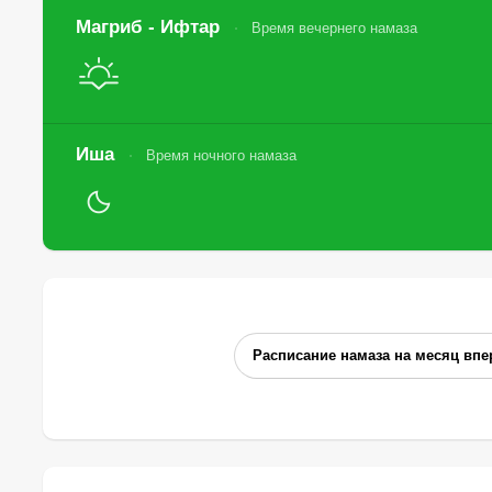
Магриб - Ифтар
Время вечернего намаза
Иша
Время ночного намаза
Расписание намаза на месяц впе