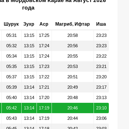
а в Мордовском Карае на Август 2026
года
Шурук
Зухр
Аср
Магриб, Ифтар
Иша
05:31
13:15
17:25
20:58
23:23
05:32
13:15
17:24
20:56
23:23
05:34
13:15
17:24
20:55
23:22
05:35
13:15
17:23
20:53
23:21
05:37
13:15
17:22
20:51
23:20
05:39
13:14
17:21
20:49
23:17
05:40
13:14
17:20
20:48
23:13
05:42
13:14
17:19
20:46
23:10
05:43
13:14
17:19
20:44
23:06
05:45
13:14
17:18
20:42
23:03