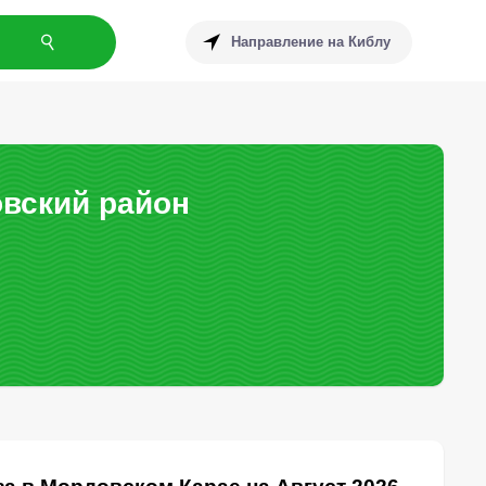
Направление на Киблу
вский район