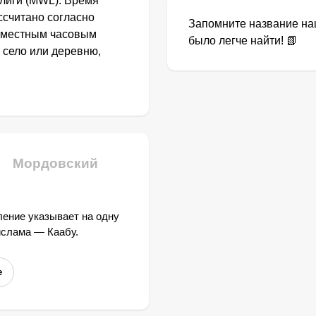
лиги (MWL). Время
ссчитано согласно
Запомните название наш
с местным часовым
было легче найти! 📗
 село или деревню,
Мордовский
ение указывает на одну
ислама — Каабу.
е