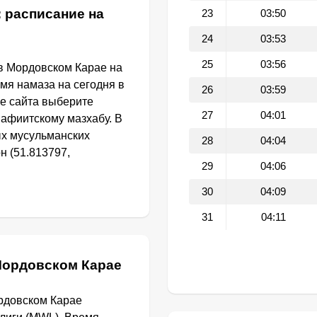
 расписание на
23
03:50
24
03:53
25
03:56
в Мордовском Карае на
емя намаза на сегодня в
26
03:59
е сайта выберите
27
04:01
афиитскому мазхабу. В
ых мусульманских
28
04:04
н (51.813797,
29
04:06
30
04:09
31
04:11
Мордовском Карае
рдовском Карае