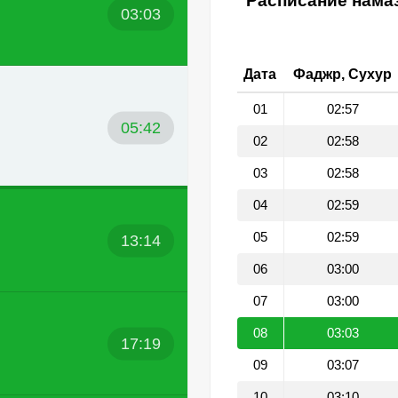
Расписание намаз
03:03
Дата
Фаджр, Сухур
01
02:57
05:42
02
02:58
03
02:58
04
02:59
05
02:59
13:14
06
03:00
07
03:00
08
03:03
17:19
09
03:07
10
03:10