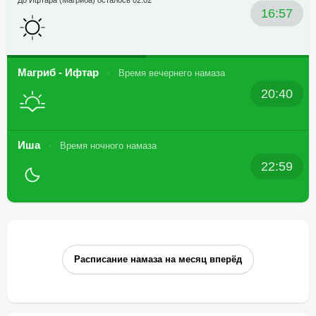
До Ифтара (Магриба) осталось 02:02
16:57
Магриб - Ифтар
Время вечернего намаза
20:40
Иша
Время ночного намаза
22:59
Расписание намаза на месяц вперёд