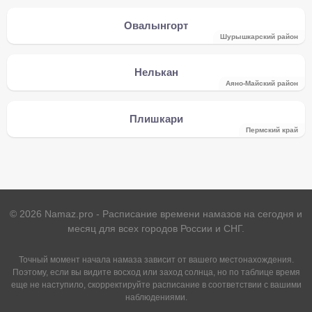
Овалынгорт
Шурышкарский район
Нелькан
Аяно-Майский район
Плишкари
Пермский край
©
2026
Namaz.pro - Расписание времени намазов на сегодня и
месяц для всех городов России и СНГ.
Точный момент начала намаза зависит от вашего местонахождения.
Поэтому, если вы видите восход или заход солнца, но по таблице время
еще не наступило, скорректируйте расписание в соответствии с вашими
наблюдениями.