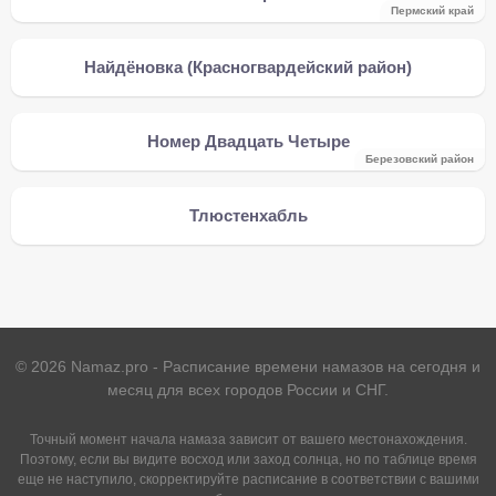
Пермский край
Найдёновка (Красногвардейский район)
Номер Двадцать Четыре
Березовский район
Тлюстенхабль
©
2026
Namaz.pro - Расписание времени намазов на сегодня и
месяц для всех городов России и СНГ.
Точный момент начала намаза зависит от вашего местонахождения.
Поэтому, если вы видите восход или заход солнца, но по таблице время
еще не наступило, скорректируйте расписание в соответствии с вашими