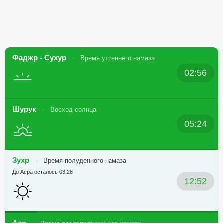
Фаджр - Сухур
Время утреннего намаза
02:56
Шурук
Восход солнца
05:24
Зухр
Время полуденного намаза
До Асра осталось 03:28
12:52
Аср