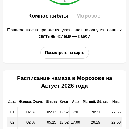
Компас киблы
Морозов
Приведенное направление указывает на одну из главных
святынь ислама — Каабу.
Посмотреть на карте
Расписание намаза в Морозове на
Август 2026 года
Дата
Фаджр, Сухур
Шурук
Зухр
Аср
Магриб, Ифтар
Иша
01
02:37
05:13
12:52
17:01
20:31
22:56
02
02:37
05:15
12:52
17:00
20:29
22:53