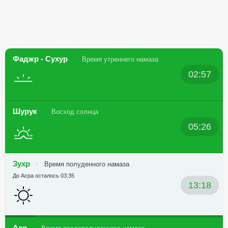
Фаджр - Сухур
Время утреннего намаза
02:57
Шурук
Восход солнца
05:26
Зухр
Время полуденного намаза
До Асра осталось 03:35
13:18
Аср