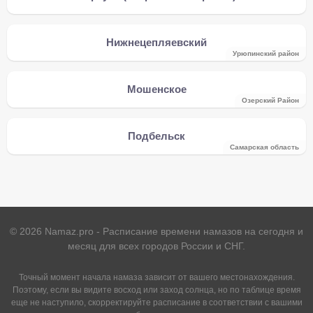
Нижнецепляевский
Урюпинский район
Мошенское
Озерский Район
Подбельск
Самарская область
©
2026
Namaz.pro - Расписание времени намазов на сегодня и
месяц для всех городов России и СНГ.
Точный момент начала намаза зависит от вашего местонахождения.
Поэтому, если вы видите восход или заход солнца, но по таблице время
еще не наступило, скорректируйте расписание в соответствии с вашими