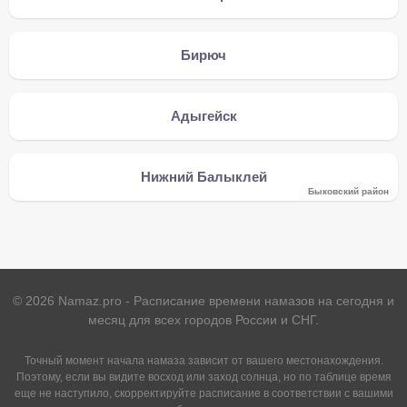
Бирюч
Адыгейск
Нижний Балыклей
Быковский район
©
2026
Namaz.pro - Расписание времени намазов на сегодня и
месяц для всех городов России и СНГ.
Точный момент начала намаза зависит от вашего местонахождения.
Поэтому, если вы видите восход или заход солнца, но по таблице время
еще не наступило, скорректируйте расписание в соответствии с вашими