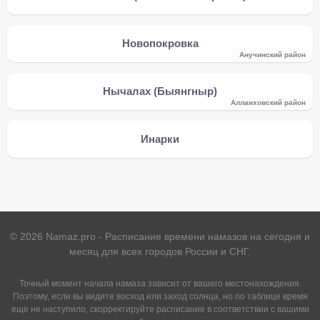
Новопокровка
Анучинский район
Нычалах (Быянгныр)
Аллаиховский район
Инарки
©
2026
Namaz.pro - Расписание времени намазов на сегодня и
месяц для всех городов России и СНГ.
Точный момент начала намаза зависит от вашего местонахождения.
Поэтому, если вы видите восход или заход солнца, но по таблице время
еще не наступило, скорректируйте расписание в соответствии с вашими