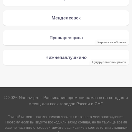
Менделеевск
Пушкаревщина
Кировская область
Нижнепавлушкино
Бугурусланский район
©
2026
Namaz.pro - Расписание времени намазов на сегодня и
месяц для всех городов России и СНГ.
Точный момент начала намаза зависит от вашего местонахождения.
Поэтому, если вы видите восход или заход солнца, но по таблице время
еще не наступило, скорректируйте расписание в соответствии с вашими