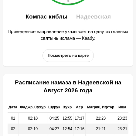
Компас киблы
Надеевская
Приведенное направление указывает на одну из главных
святынь ислама — Каабу.
Посмотреть на карте
Расписание намаза в Надеевской на
Август 2026 года
Дата
Фаджр, Сухур
Шурук
Зухр
Аср
Магриб, Ифтар
Иша
01
02:18
04:25
12:55
17:17
21:23
23:23
02
02:19
04:27
12:54
17:16
21:21
23:21