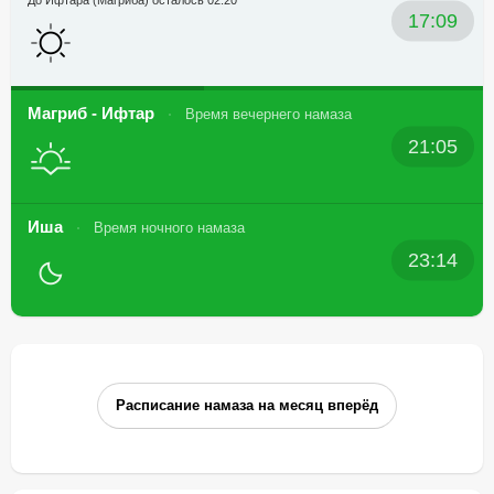
До Ифтара (Магриба) осталось 02:20
17:09
Магриб - Ифтар
Время вечернего намаза
21:05
Иша
Время ночного намаза
23:14
Расписание намаза на месяц вперёд