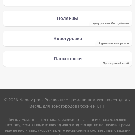
Полянцы
Удмуртская Республика
Новогуровка
Аургазинский район
Плохотнюки
Приморский край
©
2026
Namaz.pro - Расписание времени намазов на сегодня и
месяц для всех городов России и СНГ.
Точный момент начала намаза зависит от вашего местонахождения.
Поэтому, если вы видите восход или заход солнца, но по таблице время
еще не наступило, скорректируйте расписание в соответствии с вашими