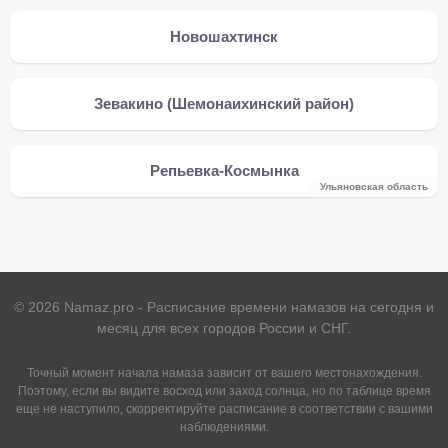
Новошахтинск
Зевакино (Шемонаихинский район)
Репьевка-Космынка
Ульяновская область
©
2026
Namaz.pro - Расписание времени намазов на сегодня и
месяц для всех городов России и СНГ.
Точный момент начала намаза зависит от вашего местонахождения.
Поэтому, если вы видите восход или заход солнца, но по таблице время
еще не наступило, скорректируйте расписание в соответствии с вашими
наблюдениями.