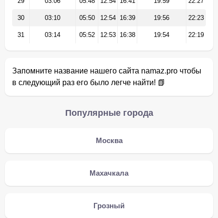
29
03:06
05:48
12:54
16:41
19:59
22:27
30
03:10
05:50
12:54
16:39
19:56
22:23
31
03:14
05:52
12:53
16:38
19:54
22:19
Запомните название нашего сайта namaz.pro чтобы
в следующий раз его было легче найти! 📗
Популярные города
Москва
Махачкала
Грозный