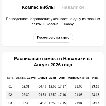
Компас киблы
Навалихи
Приведенное направление указывает на одну из главных
святынь ислама — Каабу.
Посмотреть на карте
Расписание намаза в Навалихи на
Август 2026 года
Дата
Фаджр, Сухур
Шурук
Зухр
Аср
Магриб, Ифтар
Иша
01
02:31
04:49
12:59
17:17
21:08
23:19
02
02:32
04:51
12:59
17:16
21:06
23:18
03
02:33
04:53
12:59
17:15
21:04
23:17