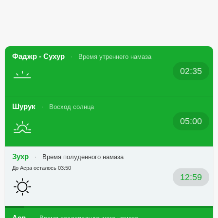
Фаджр - Сухур
Время утреннего намаза
02:35
Шурук
Восход солнца
05:00
Зухр
Время полуденного намаза
До Асра осталось 03:50
12:59
Аср