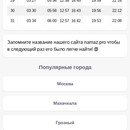
29
03:27
05:56
12:58
16:45
19:59
22:16
30
03:30
05:58
12:57
16:43
19:56
22:12
31
03:34
06:00
12:57
16:42
19:53
22:08
Запомните название нашего сайта namaz.pro чтобы
в следующий раз его было легче найти! 📗
Популярные города
Москва
Махачкала
Грозный