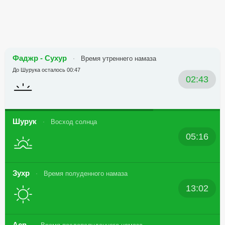
Фаджр - Сухур
Время утреннего намаза
До Шурука осталось 00:47
02:43
Шурук
Восход солнца
05:16
Зухр
Время полуденного намаза
13:02
Аср