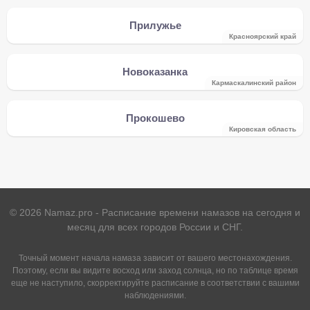
Прилужье
Красноярский край
Новоказанка
Кармаскалинский район
Прокошево
Кировская область
©
2026
Namaz.pro - Расписание времени намазов на сегодня и
месяц для всех городов России и СНГ.
Точный момент начала намаза зависит от вашего местонахождения.
Поэтому, если вы видите восход или заход солнца, но по таблице время
еще не наступило, скорректируйте расписание в соответствии с вашими
наблюдениями.