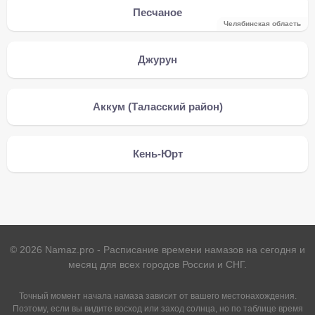
Песчаное
Челябинская область
Джурун
Аккум (Таласский район)
Кень-Юрт
©
2026
Namaz.pro - Расписание времени намазов на сегодня и
месяц для всех городов России и СНГ.
Точный момент начала намаза зависит от вашего местонахождения.
Поэтому, если вы видите восход или заход солнца, но по таблице время