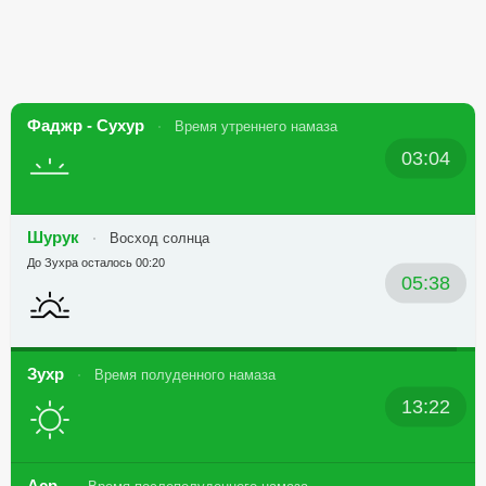
Фаджр - Сухур
Время утреннего намаза
03:04
Шурук
Восход солнца
До Зухра осталось 00:20
05:38
Зухр
Время полуденного намаза
13:22
Аср