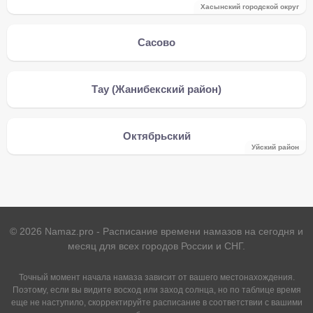
Хасынский городской округ
Сасово
Тау (Жанибекский район)
Октябрьский
Уйский район
©
2026
Namaz.pro - Расписание времени намазов на сегодня и
месяц для всех городов России и СНГ.
Точный момент начала намаза зависит от вашего местонахождения.
Поэтому, если вы видите восход или заход солнца, но по таблице время
еще не наступило, скорректируйте расписание в соответствии с вашими