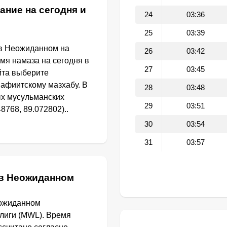
ание на сегодня и
24
03:36
25
03:39
 в Неожиданном на
26
03:42
емя намаза на сегодня в
27
03:45
йта выберите
афиитскому мазхабу. В
28
03:48
ых мусульманских
29
03:51
8768, 89.072802)..
30
03:54
31
03:57
 в Неожиданном
еожиданном
лиги (MWL). Время