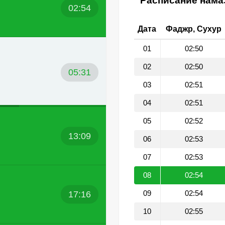
Расписание намаз
02:54
Дата
Фаджр, Сухур
01
02:50
02
02:50
05:31
03
02:51
04
02:51
05
02:52
13:09
06
02:53
07
02:53
08
02:54
17:16
09
02:54
10
02:55