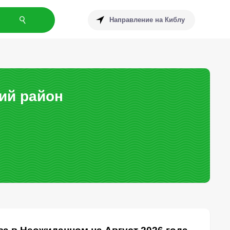
Направление на Киблу
ий район