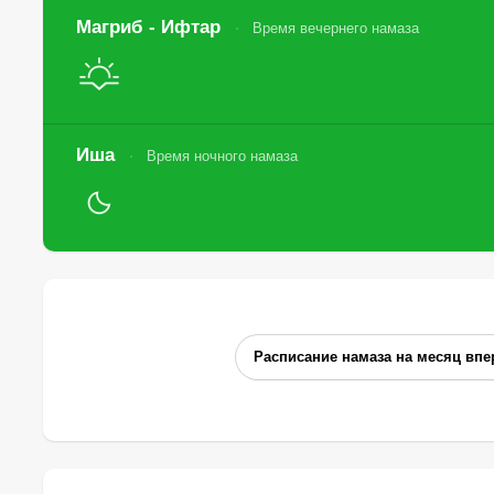
Магриб - Ифтар
Время вечернего намаза
Иша
Время ночного намаза
Расписание намаза на месяц впе