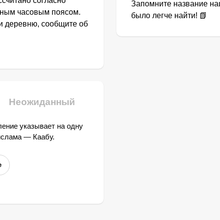
ссчитано согласно
Запомните название наш
тным часовым поясом.
было легче найти! 📗
ли деревню, сообщите об
Неожиданный
ение указывает на одну
ислама — Каабу.
е