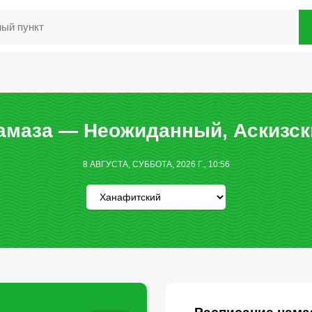
амаза — Неожиданный, Аскизск
8 АВГУСТА, СУББОТА, 2026 Г., 10:56