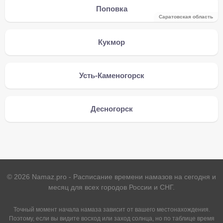
Поповка
Саратовская область
Кукмор
Усть-Каменогорск
Десногорск
©
2026
Namaz.pro - Расписание времени намазов на сегодня и
месяц для всех городов России и СНГ.
Точный момент начала намаза зависит от вашего местонахождения.
Поэтому, если вы видите восход или заход солнца, но по таблице время