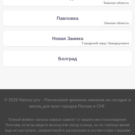
Томская область
Павловка
Омская область
Новая Заимка
Городской округ Заводоуковск
Болград
©
2026
Namaz.pro - Расписание времени намазов на сегодня и
месяц для всех городов России и СНГ.
Точный момент начала намаза зависит от вашего местонахождения.
Поэтому, если вы видите восход или заход солнца, но по таблице время
еще не наступило, скорректируйте расписание в соответствии с вашими