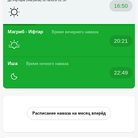
До Ифтара (Магриба) осталось 02:38
16:50
Магриб - Ифтар
Время вечернего намаза
20:21
Иша
Время ночного намаза
22:49
Расписание намаза на месяц вперёд