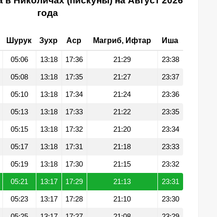
 в Николичах (пискуны) на Август 2026
года
Шурук
Зухр
Аср
Магриб, Ифтар
Иша
05:06
13:18
17:36
21:29
23:38
05:08
13:18
17:35
21:27
23:37
05:10
13:18
17:34
21:24
23:36
05:13
13:18
17:33
21:22
23:35
05:15
13:18
17:32
21:20
23:34
05:17
13:18
17:31
21:18
23:33
05:19
13:18
17:30
21:15
23:32
05:21
13:17
17:29
21:13
23:31
05:23
13:17
17:28
21:10
23:30
05:25
13:17
17:27
21:08
23:29