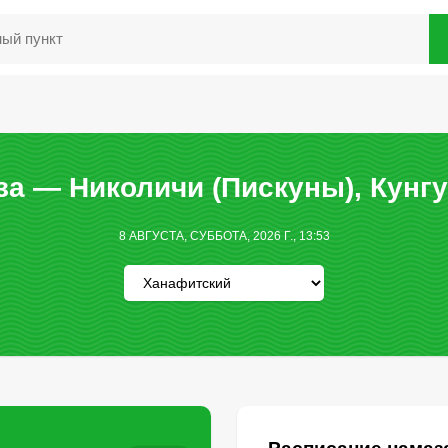
а — Николичи (Пискуны), Кунг
8 АВГУСТА, СУББОТА, 2026 Г., 13:53