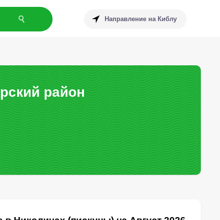
Направление на Киблу
урский район