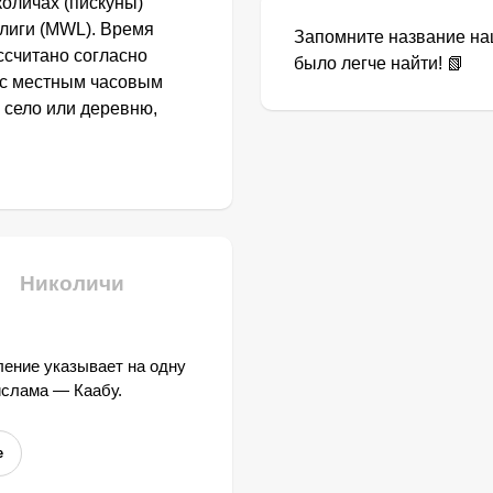
оличах (пискуны)
лиги (MWL). Время
Запомните название наш
ссчитано согласно
было легче найти! 📗
и с местным часовым
 село или деревню,
Николичи
ение указывает на одну
ислама — Каабу.
е