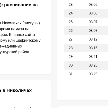
): расписание на
23
03:05
24
03:06
25
03:07
в Николичах (пискуны)
 время намаза на
26
03:07
фии. В шапке сайта
27
03:12
кому или шафиитскому
и ежедневных
28
03:16
Кунгурский район
29
03:21
30
03:25
31
03:29
а в Николичах