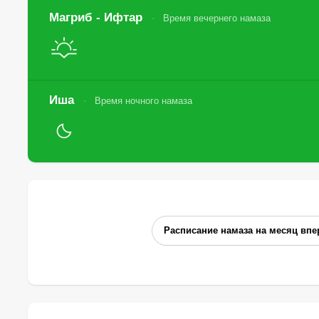
Магриб - Ифтар
Время вечернего намаза
Иша
Время ночного намаза
Расписание намаза на месяц впе