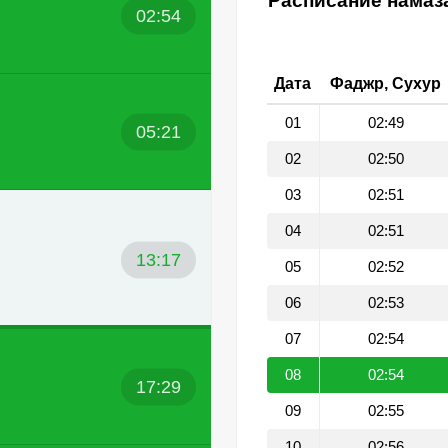
Расписание намаза
02:54
Дата
Фаджр, Сухур
01
02:49
05:21
02
02:50
03
02:51
04
02:51
13:17
05
02:52
06
02:53
07
02:54
08
02:54
17:29
09
02:55
10
02:56