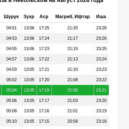
за в Никольском на Август 2026 года
Шурук
Зухр
Аср
Магриб, Ифтар
Иша
04:51
13:06
17:25
21:20
23:28
04:53
13:06
17:24
21:17
23:26
04:55
13:06
17:23
21:15
23:25
04:57
13:06
17:22
21:13
23:24
04:59
13:05
17:21
21:10
23:23
05:02
13:05
17:20
21:08
23:22
05:04
13:05
17:19
21:06
23:21
05:06
13:05
17:17
21:03
23:20
05:08
13:05
17:16
21:01
23:19
05:10
13:05
17:15
20:58
23:18