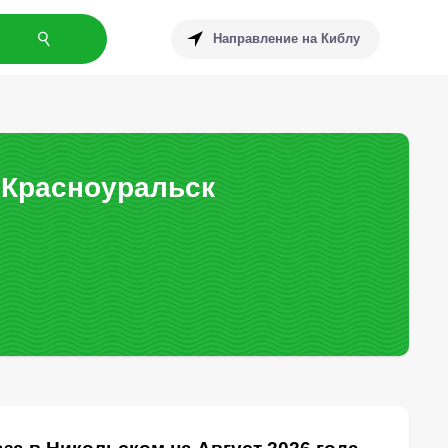
Направление на Киблу
 Красноуральск