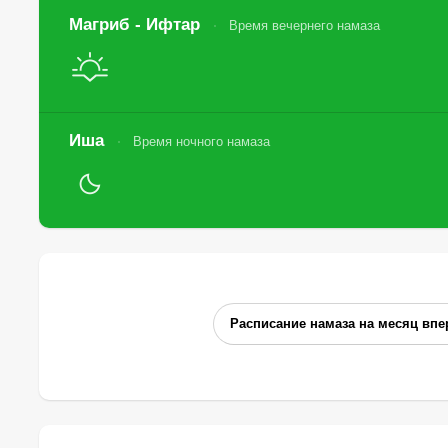
Магриб - Ифтар
Время вечернего намаза
Иша
Время ночного намаза
Расписание намаза на месяц впе