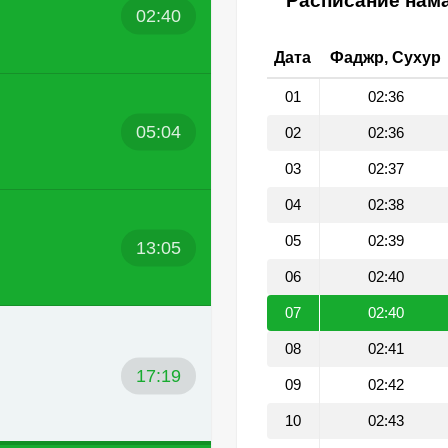
Расписание нама
02:40
Дата
Фаджр, Сухур
01
02:36
05:04
02
02:36
03
02:37
04
02:38
05
02:39
13:05
06
02:40
07
02:40
08
02:41
17:19
09
02:42
10
02:43