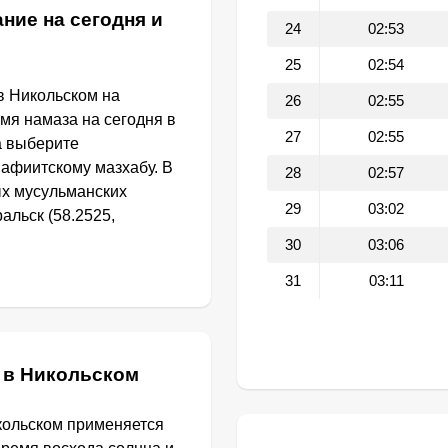
ние на сегодня и
24
02:53
25
02:54
в Никольском на
26
02:55
емя намаза на сегодня в
27
02:55
а выберите
афиитскому мазхабу. В
28
02:57
ых мусульманских
29
03:02
альск (58.2525,
30
03:06
31
03:11
 в Никольском
кольском применяется