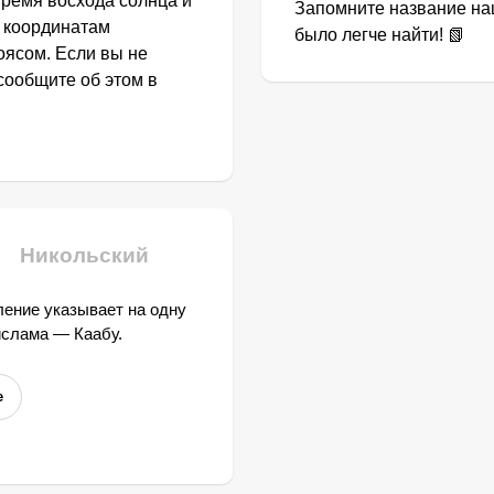
Время восхода солнца и
Запомните название наш
о координатам
было легче найти! 📗
оясом. Если вы не
сообщите об этом в
Никольский
ение указывает на одну
ислама — Каабу.
е