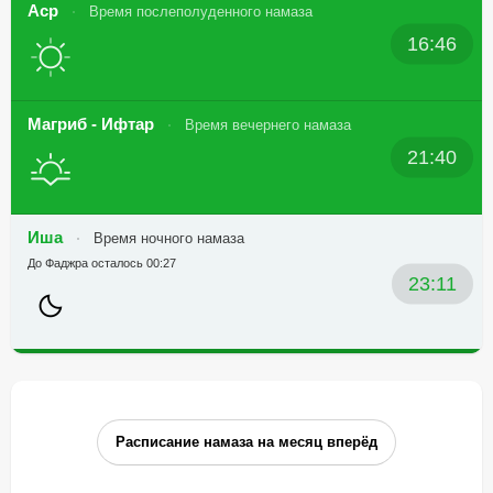
Аср
Время послеполуденного намаза
16:46
Магриб - Ифтар
Время вечернего намаза
21:40
Иша
Время ночного намаза
До Фаджра осталось 00:27
23:11
Расписание намаза на месяц вперёд