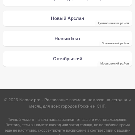
Новый Арслан
Туймазинский район
Новый Быт
Зональный район
Октябрьский
Мошковский район
©
2026
Namaz.pro - Расписание времени намазов на сегодня и
месяц для всех городов России и СНГ.
Точный момент начала намаза зависит от вашего местонахождения.
Поэтому, если вы видите восход или заход солнца, но по таблице время
еще не наступило, скорректируйте расписание в соответствии с вашими