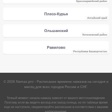
Красноармейский район
Плесо-Курья
Алтайский край
Ольшанский
Коченевский район
Равилово
Республика Башкортостан
©
2026
Namaz.pro - Расписание времени намазов на сегодня и
месяц для всех городов России и СНГ.
Точный момент начала намаза зависит от вашего местонахождения.
Поэтому, если вы видите восход или заход солнца, но по таблице время
еще не наступило, скорректируйте расписание в соответствии с вашими
наблюдениями.