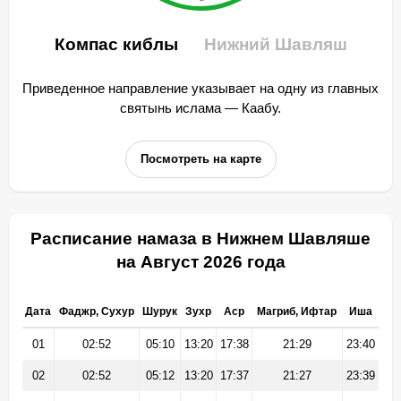
Компас киблы
Нижний Шавляш
Приведенное направление указывает на одну из главных
святынь ислама — Каабу.
Посмотреть на карте
Расписание намаза в Нижнем Шавляше
на Август 2026 года
Дата
Фаджр, Сухур
Шурук
Зухр
Аср
Магриб, Ифтар
Иша
01
02:52
05:10
13:20
17:38
21:29
23:40
02
02:52
05:12
13:20
17:37
21:27
23:39