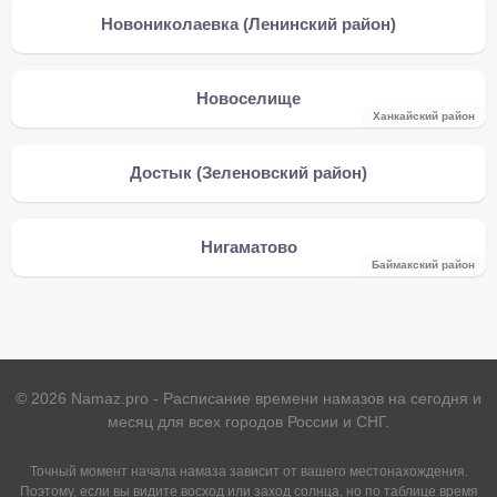
Новониколаевка (Ленинский район)
Новоселище
Ханкайский район
Достык (Зеленовский район)
Нигаматово
Баймакский район
©
2026
Namaz.pro - Расписание времени намазов на сегодня и
месяц для всех городов России и СНГ.
Точный момент начала намаза зависит от вашего местонахождения.
Поэтому, если вы видите восход или заход солнца, но по таблице время