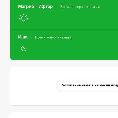
Магриб - Ифтар
Время вечернего намаза
Иша
Время ночного намаза
Расписание намаза на месяц впе