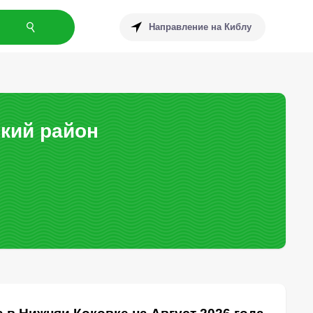
Направление на Киблу
кий район