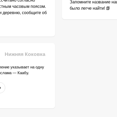
ссчитано согласно
Запомните название наш
естным часовым поясом.
было легче найти! 📗
ли деревню, сообщите об
Нижняя Коковка
ение указывает на одну
ислама — Каабу.
е