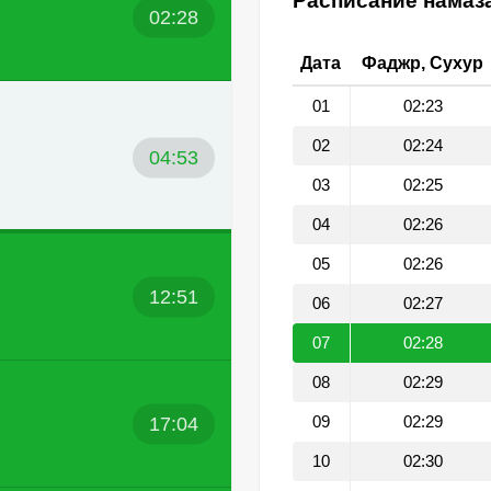
Расписание намаза
02:28
Дата
Фаджр, Сухур
01
02:23
02
02:24
04:53
03
02:25
04
02:26
05
02:26
12:51
06
02:27
07
02:28
08
02:29
17:04
09
02:29
10
02:30