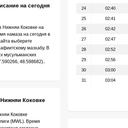
исание на сегодня
24
02:40
25
02:41
в Нижняи Коковке на
26
02:42
емя намаза на сегодня в
27
02:47
сайта выберите
афиитскому мазхабу. В
28
02:52
ых мусульманских
29
02:56
.590266, 48.598682)..
30
03:00
31
03:04
 Нижняи Коковке
жняи Коковке
лиги (MWL). Время