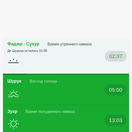
Фаджр - Сухур
Время утреннего намаза
До Шурука осталось 01:56
02:37
Шурук
Восход солнца
05:00
Зухр
Время полуденного намаза
13:03