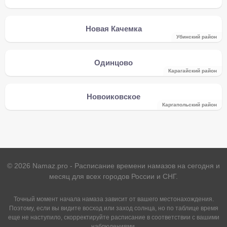
Новая Качемка
Убинский район
Одинцово
Карагайский район
Новоиковское
Каргапольский район
©
2026
Namaz.pro - Расписание времени намазов на сегодня и
месяц для всех городов России и СНГ.
Точный момент начала намаза зависит от вашего местонахождения.
Поэтому, если вы видите восход или заход солнца, но по таблице время
еще не наступило, скорректируйте расписание в соответствии с вашими
наблюдениями.